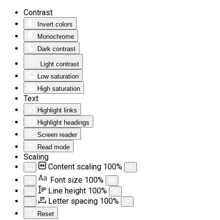
Contrast
Invert colors
Monochrome
Dark contrast
Light contrast
Low saturation
High saturation
Text
Highlight links
Highlight headings
Screen reader
Read mode
Scaling
Content scaling
100
%
Aa
Font size
100
%
Line height
100
%
Letter spacing
100
%
Reset