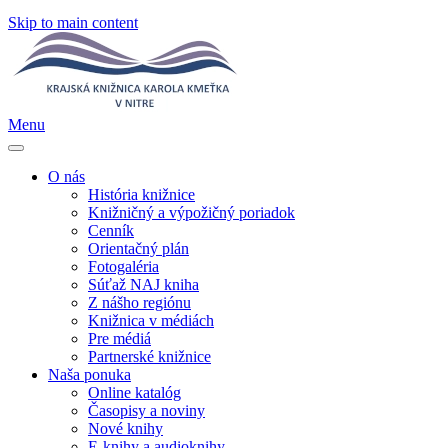
Skip to main content
Menu
O nás
História knižnice
Knižničný a výpožičný poriadok
Cenník
Orientačný plán
Fotogaléria
Súťaž NAJ kniha
Z nášho regiónu
Knižnica v médiách
Pre médiá
Partnerské knižnice
Naša ponuka
Online katalóg
Časopisy a noviny
Nové knihy
E-knihy a audioknihy