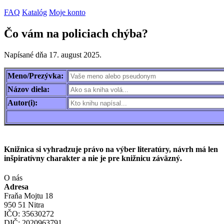
FAQ
Katalóg
Moje konto
Čo vám na policiach chýba?
Napísané dňa
17. august 2025
.
Meno/Prezývka:
Názov diela:
Autor(i):
Knižnica si vyhradzuje právo na výber literatúry, návrh má len
inšpiratívny charakter a nie je pre knižnicu záväzný.
O nás
Adresa
Fraňa Mojtu 18
950 51 Nitra
IČO: 35630272
DIČ: 2020963791