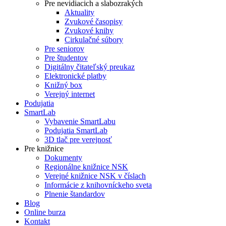
Pre nevidiacich a slabozrakých
Aktuality
Zvukové časopisy
Zvukové knihy
Cirkulačné súbory
Pre seniorov
Pre študentov
Digitálny čitateľský preukaz
Elektronické platby
Knižný box
Verejný internet
Podujatia
SmartLab
Vybavenie SmartLabu
Podujatia SmartLab
3D tlač pre verejnosť
Pre knižnice
Dokumenty
Regionálne knižnice NSK
Verejné knižnice NSK v číslach
Informácie z knihovníckeho sveta
Plnenie štandardov
Blog
Online burza
Kontakt