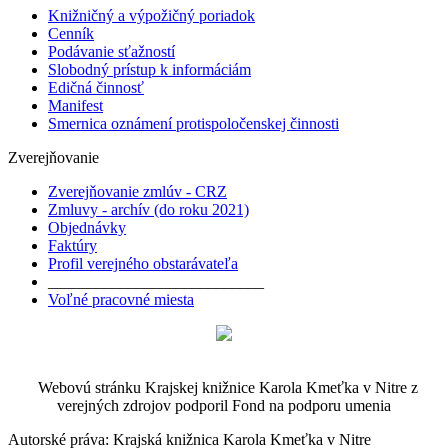
Knižničný a výpožičný poriadok
Cenník
Podávanie sťažností
Slobodný prístup k informáciám
Edičná činnosť
Manifest
Smernica oznámení protispoločenskej činnosti
Zverejňovanie
Zverejňovanie zmlúv - CRZ
Zmluvy - archív (do roku 2021)
Objednávky
Faktúry
Profil verejného obstarávateľa
___________________________
Voľné pracovné miesta
Webovú stránku Krajskej knižnice Karola Kmeťka v Nitre z
verejných zdrojov podporil Fond na podporu umenia
Autorské práva: Krajská knižnica Karola Kmeťka v Nitre