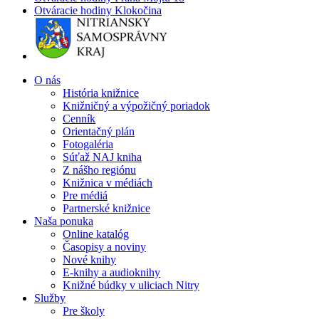
Otváracie hodiny Klokočina
O nás
História knižnice
Knižničný a výpožičný poriadok
Cenník
Orientačný plán
Fotogaléria
Súťaž NAJ kniha
Z nášho regiónu
Knižnica v médiách
Pre médiá
Partnerské knižnice
Naša ponuka
Online katalóg
Časopisy a noviny
Nové knihy
E-knihy a audioknihy
Knižné búdky v uliciach Nitry
Služby
Pre školy