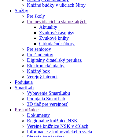
Knižné búdky v uliciach Nitry
Služby
Pre školy
Pre nevidiacich a slabozrakých
Aktuality
Zvukové časopisy
Zvukové knihy
Cirkulačné súbory
Pre seniorov
Pre študentov
Digitálny čitateľský preukaz
Elektronické platby
Knižný box
Verejný internet
Podujatia
SmartLab
Vybavenie SmartLabu
Podujatia SmartLab
3D tlač pre verejnosť
Pre knižnice
Dokumenty
Regionálne knižnice NSK
Verejné knižnice NSK v číslach
Informácie z knihovníckeho sveta