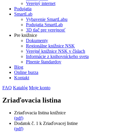
Verejný internet
Podujatia
SmartLab
Vybavenie SmartLabu
Podujatia SmartLab
3D tlač pre verejnosť
Pre knižnice
Dokumenty
Regionálne knižnice NSK
Verejné knižnice NSK v číslach
Informácie z knihovníckeho sveta
Plnenie štandardov
Blog
Online burza
Kontakt
FAQ
Katalóg
Moje konto
Zriaďovacia listina
Zriaďovacia listina knižnice
(pdf)
Dodatok č. 1 k Zriaďovacej listine
(pdf)