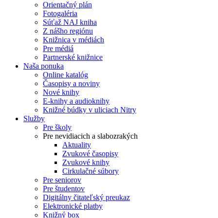
Orientačný plán
Fotogaléria
Súťaž NAJ kniha
Z nášho regiónu
Knižnica v médiách
Pre médiá
Partnerské knižnice
Naša ponuka
Online katalóg
Časopisy a noviny
Nové knihy
E-knihy a audioknihy
Knižné búdky v uliciach Nitry
Služby
Pre školy
Pre nevidiacich a slabozrakých
Aktuality
Zvukové časopisy
Zvukové knihy
Cirkulačné súbory
Pre seniorov
Pre študentov
Digitálny čitateľský preukaz
Elektronické platby
Knižný box