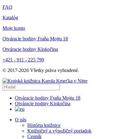
FAQ
Katalóg
Moje konto
Otváracie hodiny Fraňa Mojtu 18
Otváracie hodiny Klokočina
+421 - 911 - 225 799
© 2017-
2026
Všetky práva vyhradené.
Otváracie hodiny Fraňa Mojtu 18
Otváracie hodiny Klokočina
O nás
História knižnice
Knižničný a výpožičný poriadok
Cenník