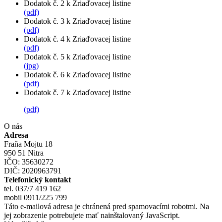
Dodatok č. 2 k Zriaďovacej listine
(pdf)
Dodatok č. 3 k Zriaďovacej listine
(pdf)
Dodatok č. 4 k Zriaďovacej listine
(pdf)
Dodatok č. 5 k Zriaďovacej listine
(jpg)
Dodatok č. 6 k Zriaďovacej listine
(pdf)
Dodatok č. 7 k Zriaďovacej listine
(pdf)
O nás
Adresa
Fraňa Mojtu 18
950 51 Nitra
IČO: 35630272
DIČ: 2020963791
Telefonický kontakt
tel. 037/7 419 162
mobil 0911/225 799
Táto e-mailová adresa je chránená pred spamovacími robotmi. Na
jej zobrazenie potrebujete mať nainštalovaný JavaScript.