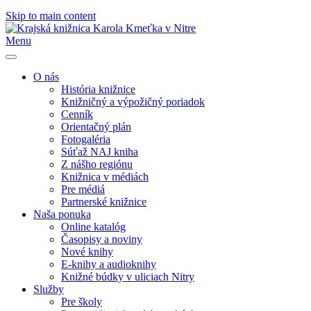
Skip to main content
Menu
O nás
História knižnice
Knižničný a výpožičný poriadok
Cenník
Orientačný plán
Fotogaléria
Súťaž NAJ kniha
Z nášho regiónu
Knižnica v médiách
Pre médiá
Partnerské knižnice
Naša ponuka
Online katalóg
Časopisy a noviny
Nové knihy
E-knihy a audioknihy
Knižné búdky v uliciach Nitry
Služby
Pre školy