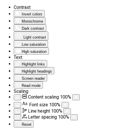
Contrast
Invert colors
Monochrome
Dark contrast
Light contrast
Low saturation
High saturation
Text
Highlight links
Highlight headings
Screen reader
Read mode
Scaling
Content scaling
100
%
Aa
Font size
100
%
Line height
100
%
Letter spacing
100
%
Reset