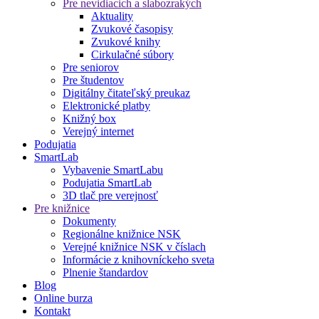
Pre nevidiacich a slabozrakých
Aktuality
Zvukové časopisy
Zvukové knihy
Cirkulačné súbory
Pre seniorov
Pre študentov
Digitálny čitateľský preukaz
Elektronické platby
Knižný box
Verejný internet
Podujatia
SmartLab
Vybavenie SmartLabu
Podujatia SmartLab
3D tlač pre verejnosť
Pre knižnice
Dokumenty
Regionálne knižnice NSK
Verejné knižnice NSK v číslach
Informácie z knihovníckeho sveta
Plnenie štandardov
Blog
Online burza
Kontakt