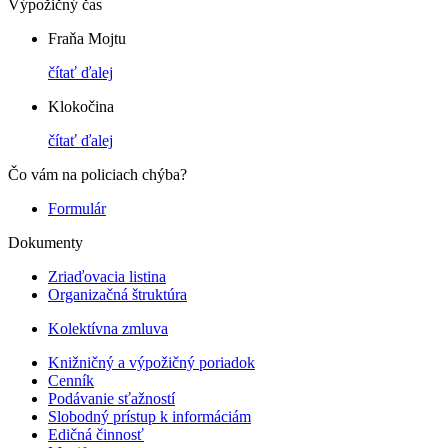
Výpožičný čas
Fraňa Mojtu
čítať ďalej
Klokočina
čítať ďalej
Čo vám na policiach chýba?
Formulár
Dokumenty
Zriaďovacia listina
Organizačná štruktúra
Kolektívna zmluva
Knižničný a výpožičný poriadok
Cenník
Podávanie sťažností
Slobodný prístup k informáciám
Edičná činnosť