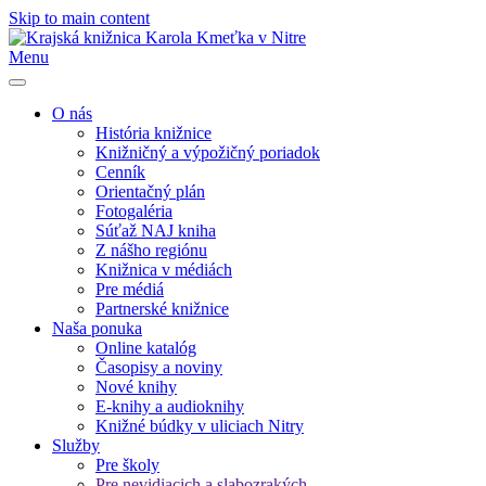
Skip to main content
Menu
O nás
História knižnice
Knižničný a výpožičný poriadok
Cenník
Orientačný plán
Fotogaléria
Súťaž NAJ kniha
Z nášho regiónu
Knižnica v médiách
Pre médiá
Partnerské knižnice
Naša ponuka
Online katalóg
Časopisy a noviny
Nové knihy
E-knihy a audioknihy
Knižné búdky v uliciach Nitry
Služby
Pre školy
Pre nevidiacich a slabozrakých