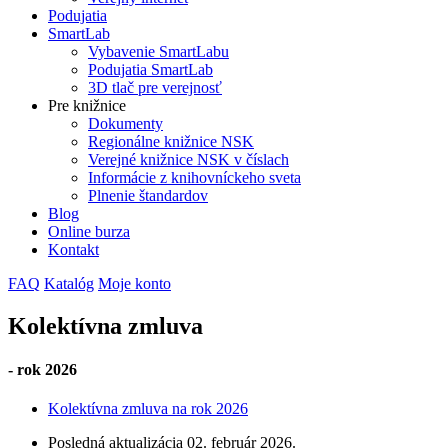
Podujatia
SmartLab
Vybavenie SmartLabu
Podujatia SmartLab
3D tlač pre verejnosť
Pre knižnice
Dokumenty
Regionálne knižnice NSK
Verejné knižnice NSK v číslach
Informácie z knihovníckeho sveta
Plnenie štandardov
Blog
Online burza
Kontakt
FAQ
Katalóg
Moje konto
Kolektívna zmluva
- rok 2026
Kolektívna zmluva na rok 2026
Posledná aktualizácia
02. február 2026
.