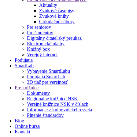
Aktuality
Zvukové časopisy
Zvukové knihy
Cirkulačné súbory
Pre seniorov
Pre študentov
Digitálny čitateľský preukaz
Elektronické platby
Knižný box
Verejný internet
Podujatia
SmartLab
Vybavenie SmartLabu
Podujatia SmartLab
3D tlač pre verejnosť
Pre knižnice
Dokumenty
Regionálne knižnice NSK
Verejné knižnice NSK v číslach
Informácie z knihovníckeho sveta
Plnenie štandardov
Blog
Online burza
Kontakt