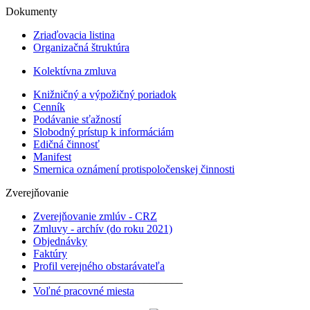
Dokumenty
Zriaďovacia listina
Organizačná štruktúra
Kolektívna zmluva
Knižničný a výpožičný poriadok
Cenník
Podávanie sťažností
Slobodný prístup k informáciám
Edičná činnosť
Manifest
Smernica oznámení protispoločenskej činnosti
Zverejňovanie
Zverejňovanie zmlúv - CRZ
Zmluvy - archív (do roku 2021)
Objednávky
Faktúry
Profil verejného obstarávateľa
___________________________
Voľné pracovné miesta