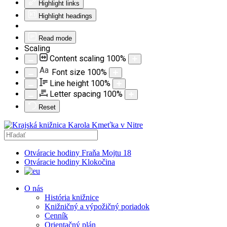
Highlight links
Highlight headings
Read mode
Scaling
Content scaling
100
%
Aa
Font size
100
%
Line height
100
%
Letter spacing
100
%
Reset
Otváracie hodiny Fraňa Mojtu 18
Otváracie hodiny Klokočina
O nás
História knižnice
Knižničný a výpožičný poriadok
Cenník
Orientačný plán