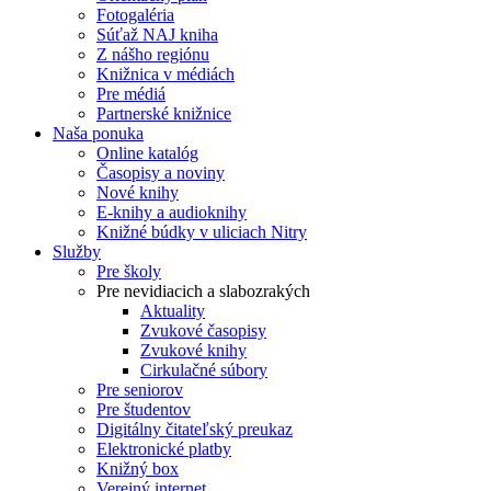
Fotogaléria
Súťaž NAJ kniha
Z nášho regiónu
Knižnica v médiách
Pre médiá
Partnerské knižnice
Naša ponuka
Online katalóg
Časopisy a noviny
Nové knihy
E-knihy a audioknihy
Knižné búdky v uliciach Nitry
Služby
Pre školy
Pre nevidiacich a slabozrakých
Aktuality
Zvukové časopisy
Zvukové knihy
Cirkulačné súbory
Pre seniorov
Pre študentov
Digitálny čitateľský preukaz
Elektronické platby
Knižný box
Verejný internet