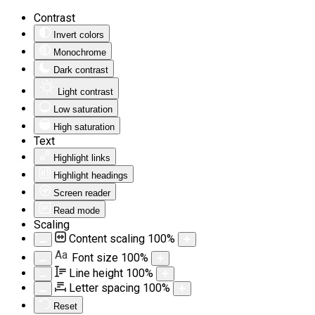
Contrast
Invert colors
Monochrome
Dark contrast
Light contrast
Low saturation
High saturation
Text
Highlight links
Highlight headings
Screen reader
Read mode
Scaling
Content scaling
100
%
Aa
Font size
100
%
Line height
100
%
Letter spacing
100
%
Reset