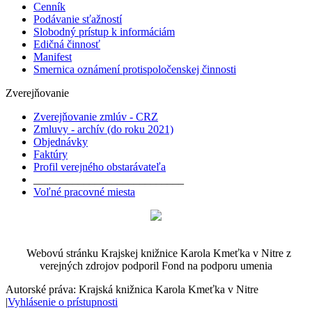
Cenník
Podávanie sťažností
Slobodný prístup k informáciám
Edičná činnosť
Manifest
Smernica oznámení protispoločenskej činnosti
Zverejňovanie
Zverejňovanie zmlúv - CRZ
Zmluvy - archív (do roku 2021)
Objednávky
Faktúry
Profil verejného obstarávateľa
___________________________
Voľné pracovné miesta
Webovú stránku Krajskej knižnice Karola Kmeťka v Nitre z
verejných zdrojov podporil Fond na podporu umenia
Autorské práva: Krajská knižnica Karola Kmeťka v Nitre
|
Vyhlásenie o prístupnosti