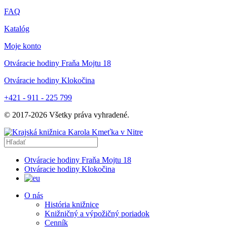
FAQ
Katalóg
Moje konto
Otváracie hodiny Fraňa Mojtu 18
Otváracie hodiny Klokočina
+421 - 911 - 225 799
© 2017-
2026
Všetky práva vyhradené.
Otváracie hodiny Fraňa Mojtu 18
Otváracie hodiny Klokočina
O nás
História knižnice
Knižničný a výpožičný poriadok
Cenník