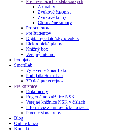
Pre nevidiacich a slabozrakých
Aktuality
Zvukové časopisy
Zvukové knihy
Cirkulačné súbory
Pre seniorov
Pre študentov
Digitálny čitateľský preukaz
Elektronické platby
Knižný box
Verejný internet
Podujatia
SmartLab
Vybavenie SmartLabu
Podujatia SmartLab
3D tlač pre verejnosť
Pre knižnice
Dokumenty
Regionálne knižnice NSK
Verejné knižnice NSK v číslach
Informácie z knihovníckeho sveta
Plnenie štandardov
Blog
Online burza
Kontakt