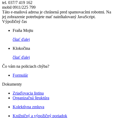
tel. 037/7 419 162
mobil 0911/225 799
Táto e-mailová adresa je chránená pred spamovacími robotmi. Na
jej zobrazenie potrebujete mať nainštalovaný JavaScript.
Výpožičný čas
Fraňa Mojtu
čítať ďalej
Klokočina
čítať ďalej
Čo vám na policiach chýba?
Formulár
Dokumenty
Zriaďovacia listina
Organizačná štruktúra
Kolektívna zmluva
Knižničný a výpožičný poriadok