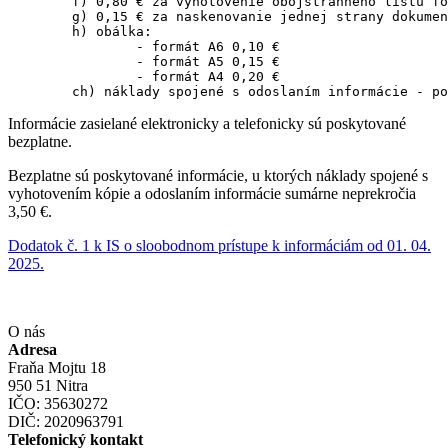
	f) 0,80 € za vyhotovenie obojstranného listu formátu A4 farebne

	g) 0,15 € za naskenovanie jednej strany dokumentu

	h) obálka:

		- formát A6 0,10 €

		- formát A5 0,15 €

		- formát A4 0,20 €

	ch) náklady spojené s odoslaním informácie - p
Informácie zasielané elektronicky a telefonicky sú poskytované
bezplatne.
Bezplatne sú poskytované informácie, u ktorých náklady spojené s
vyhotovením kópie a odoslaním informácie sumárne neprekročia
3,50 €.
Dodatok č. 1 k IS o sloobodnom prístupe k informáciám od 01. 04.
2025.
O nás
Adresa
Fraňa Mojtu 18
950 51 Nitra
IČO: 35630272
DIČ: 2020963791
Telefonický kontakt