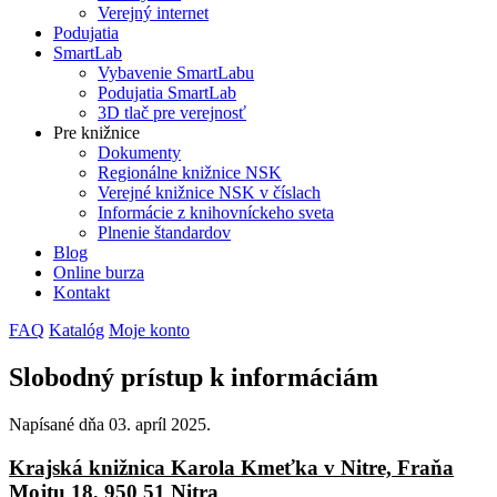
Verejný internet
Podujatia
SmartLab
Vybavenie SmartLabu
Podujatia SmartLab
3D tlač pre verejnosť
Pre knižnice
Dokumenty
Regionálne knižnice NSK
Verejné knižnice NSK v číslach
Informácie z knihovníckeho sveta
Plnenie štandardov
Blog
Online burza
Kontakt
FAQ
Katalóg
Moje konto
Slobodný prístup k informáciám
Napísané dňa
03. apríl 2025
.
Krajská knižnica Karola Kmeťka v Nitre, Fraňa
Mojtu 18, 950 51 Nitra