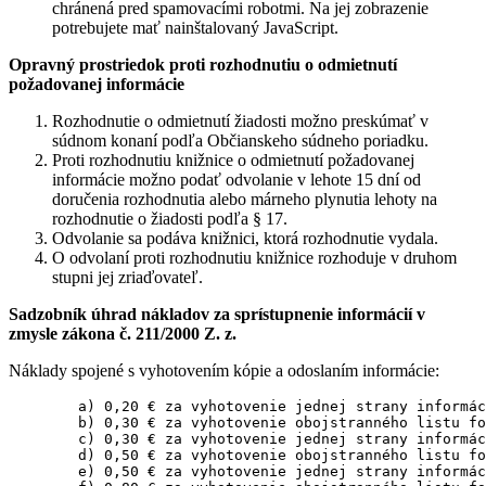
chránená pred spamovacími robotmi. Na jej zobrazenie
potrebujete mať nainštalovaný JavaScript.
Opravný prostriedok proti rozhodnutiu o odmietnutí
požadovanej informácie
Rozhodnutie o odmietnutí žiadosti možno preskúmať v
súdnom konaní podľa Občianskeho súdneho poriadku.
Proti rozhodnutiu knižnice o odmietnutí požadovanej
informácie možno podať odvolanie v lehote 15 dní od
doručenia rozhodnutia alebo márneho plynutia lehoty na
rozhodnutie o žiadosti podľa § 17.
Odvolanie sa podáva knižnici, ktorá rozhodnutie vydala.
O odvolaní proti rozhodnutiu knižnice rozhoduje v druhom
stupni jej zriaďovateľ.
Sadzobník úhrad nákladov za sprístupnenie informácií v
zmysle zákona č. 211/2000 Z. z.
Náklady spojené s vyhotovením kópie a odoslaním informácie:
	a) 0,20 € za vyhotovenie jednej strany informácie formátu A4

	b) 0,30 € za vyhotovenie obojstranného listu formátu A4

	c) 0,30 € za vyhotovenie jednej strany informácie formátu A3

	d) 0,50 € za vyhotovenie obojstranného listu formátu A3

	e) 0,50 € za vyhotovenie jednej strany informácie formátu A4 farebne
