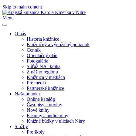
Skip to main content
Menu
O nás
História knižnice
Knižničný a výpožičný poriadok
Cenník
Orientačný plán
Fotogaléria
Súťaž NAJ kniha
Z nášho regiónu
Knižnica v médiách
Pre médiá
Partnerské knižnice
Naša ponuka
Online katalóg
Časopisy a noviny
Nové knihy
E-knihy a audioknihy
Knižné búdky v uliciach Nitry
Služby
Pre školy