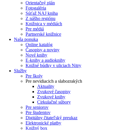
Orientačný plán
Fotogaléria
Súťaž NAJ kniha
Z nášho regiónu
Knižnica v médiách
Pre médiá
Partnerské knižnice
Naša ponuka
Online katalóg
Časopisy a noviny
Nové knihy
E-knihy a audioknihy
Knižné búdky v uliciach Nitry
Služby
Pre školy
Pre nevidiacich a slabozrakých
Aktuality
Zvukové časopisy
Zvukové knihy
Cirkulačné súbory
Pre seniorov
Pre študentov
Digitálny čitateľský preukaz
Elektronické platby
Knižný box