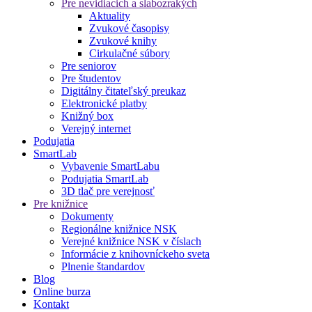
Pre nevidiacich a slabozrakých
Aktuality
Zvukové časopisy
Zvukové knihy
Cirkulačné súbory
Pre seniorov
Pre študentov
Digitálny čitateľský preukaz
Elektronické platby
Knižný box
Verejný internet
Podujatia
SmartLab
Vybavenie SmartLabu
Podujatia SmartLab
3D tlač pre verejnosť
Pre knižnice
Dokumenty
Regionálne knižnice NSK
Verejné knižnice NSK v číslach
Informácie z knihovníckeho sveta
Plnenie štandardov
Blog
Online burza
Kontakt