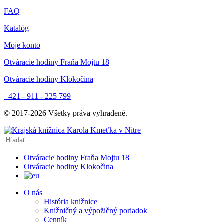
FAQ
Katalóg
Moje konto
Otváracie hodiny Fraňa Mojtu 18
Otváracie hodiny Klokočina
+421 - 911 - 225 799
© 2017-
2026
Všetky práva vyhradené.
Otváracie hodiny Fraňa Mojtu 18
Otváracie hodiny Klokočina
O nás
História knižnice
Knižničný a výpožičný poriadok
Cenník