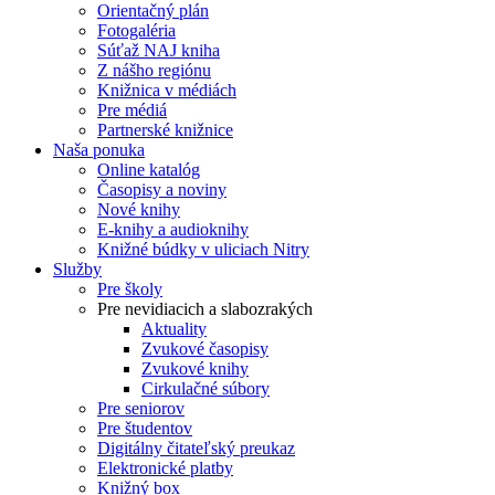
Orientačný plán
Fotogaléria
Súťaž NAJ kniha
Z nášho regiónu
Knižnica v médiách
Pre médiá
Partnerské knižnice
Naša ponuka
Online katalóg
Časopisy a noviny
Nové knihy
E-knihy a audioknihy
Knižné búdky v uliciach Nitry
Služby
Pre školy
Pre nevidiacich a slabozrakých
Aktuality
Zvukové časopisy
Zvukové knihy
Cirkulačné súbory
Pre seniorov
Pre študentov
Digitálny čitateľský preukaz
Elektronické platby
Knižný box