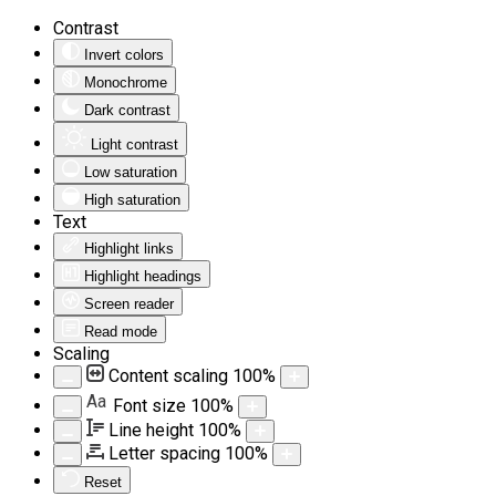
Contrast
Invert colors
Monochrome
Dark contrast
Light contrast
Low saturation
High saturation
Text
Highlight links
Highlight headings
Screen reader
Read mode
Scaling
Content scaling
100
%
Aa
Font size
100
%
Line height
100
%
Letter spacing
100
%
Reset