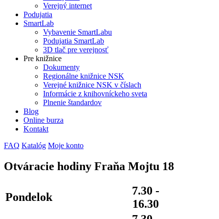
Verejný internet
Podujatia
SmartLab
Vybavenie SmartLabu
Podujatia SmartLab
3D tlač pre verejnosť
Pre knižnice
Dokumenty
Regionálne knižnice NSK
Verejné knižnice NSK v číslach
Informácie z knihovníckeho sveta
Plnenie štandardov
Blog
Online burza
Kontakt
FAQ
Katalóg
Moje konto
Otváracie hodiny Fraňa Mojtu 18
7.30 -
Pondelok
16.30
7.30 -