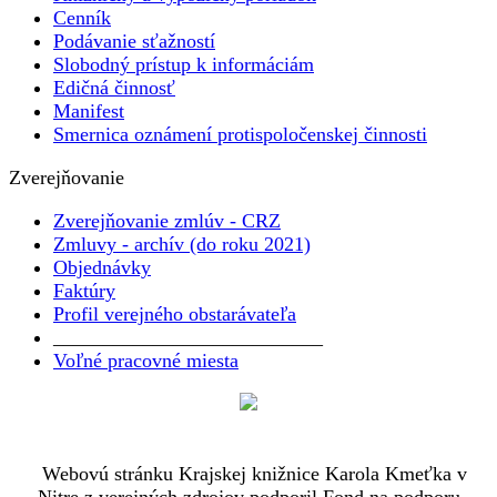
Cenník
Podávanie sťažností
Slobodný prístup k informáciám
Edičná činnosť
Manifest
Smernica oznámení protispoločenskej činnosti
Zverejňovanie
Zverejňovanie zmlúv - CRZ
Zmluvy - archív (do roku 2021)
Objednávky
Faktúry
Profil verejného obstarávateľa
___________________________
Voľné pracovné miesta
Webovú stránku Krajskej knižnice Karola Kmeťka v
Nitre z verejných zdrojov podporil Fond na podporu