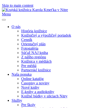
Skip to main content
Menu
O nás
História knižnice
Knižničný a výpožičný poriadok
Cenník
Orientačný plán
Fotogaléria
Súťaž NAJ kniha
Z nášho regiónu
Knižnica v médiách
Pre médiá
Partnerské knižnice
Naša ponuka
Online katalóg
Časopisy a noviny
Nové knihy
E-knihy a audioknihy
Knižné búdky v uliciach Nitry
Služby
Pre školy