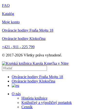
FAQ
Katalóg
Moje konto
Otváracie hodiny Fraňa Mojtu 18
Otváracie hodiny Klokočina
+421 - 911 - 225 799
© 2017-
2026
Všetky práva vyhradené.
Otváracie hodiny Fraňa Mojtu 18
Otváracie hodiny Klokočina
O nás
História knižnice
Knižničný a výpožičný poriadok
Cenník