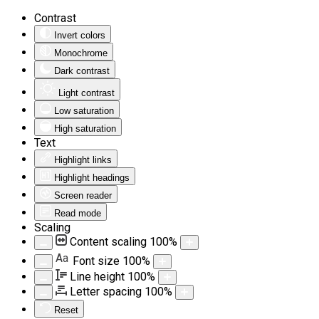
Contrast
Invert colors
Monochrome
Dark contrast
Light contrast
Low saturation
High saturation
Text
Highlight links
Highlight headings
Screen reader
Read mode
Scaling
Content scaling
100
%
Aa
Font size
100
%
Line height
100
%
Letter spacing
100
%
Reset