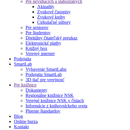
Pre nevidiacich a slabozrakých
Aktuality
Zvukové časopisy
Zvukové knihy
Cirkulačné súbory
Pre seniorov
Pre študentov
Digitálny čitateľský preukaz
Elektronické platby
Knižný box
Verejný internet
Podujatia
SmartLab
Vybavenie SmartLabu
Podujatia SmartLab
3D tlač pre verejnosť
Pre knižnice
Dokumenty
Regionálne knižnice NSK
Verejné knižnice NSK v číslach
Informácie z knihovníckeho sveta
Plnenie štandardov
Blog
Online burza
Kontakt