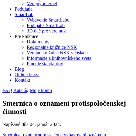
Verejný internet
Podujatia
SmartLab
Vybavenie SmartLabu
Podujatia SmartLab
3D tlač pre verejnosť
Pre knižnice
Dokumenty
Regionálne knižnice NSK
Verejné knižnice NSK v číslach
Informácie z knihovníckeho sveta
Plnenie štandardov
Blog
Online burza
Kontakt
FAQ
Katalóg
Moje konto
Smernica o oznámení protispoločenskej
činnosti
Napísané dňa
04. január 2024
.
Smernica o vnútornom systéme vybavovaní oznámení