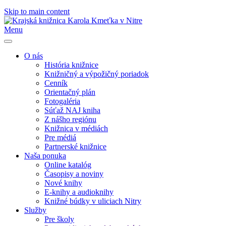
Skip to main content
Menu
O nás
História knižnice
Knižničný a výpožičný poriadok
Cenník
Orientačný plán
Fotogaléria
Súťaž NAJ kniha
Z nášho regiónu
Knižnica v médiách
Pre médiá
Partnerské knižnice
Naša ponuka
Online katalóg
Časopisy a noviny
Nové knihy
E-knihy a audioknihy
Knižné búdky v uliciach Nitry
Služby
Pre školy