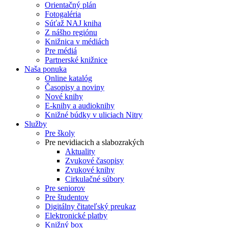
Orientačný plán
Fotogaléria
Súťaž NAJ kniha
Z nášho regiónu
Knižnica v médiách
Pre médiá
Partnerské knižnice
Naša ponuka
Online katalóg
Časopisy a noviny
Nové knihy
E-knihy a audioknihy
Knižné búdky v uliciach Nitry
Služby
Pre školy
Pre nevidiacich a slabozrakých
Aktuality
Zvukové časopisy
Zvukové knihy
Cirkulačné súbory
Pre seniorov
Pre študentov
Digitálny čitateľský preukaz
Elektronické platby
Knižný box