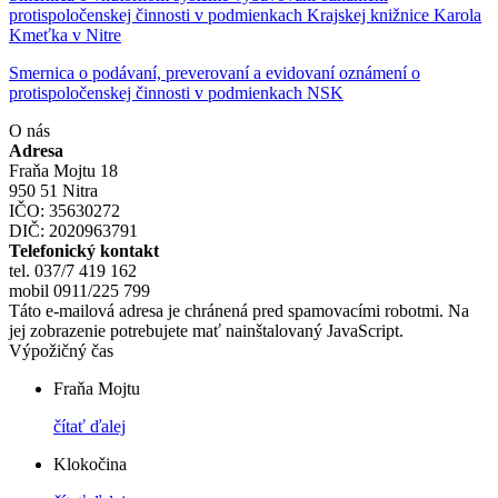
protispoločenskej činnosti v podmienkach Krajskej knižnice Karola
Kmeťka v Nitre
Smernica o podávaní, preverovaní a evidovaní oznámení o
protispoločenskej činnosti v podmienkach NSK
O nás
Adresa
Fraňa Mojtu 18
950 51 Nitra
IČO: 35630272
DIČ: 2020963791
Telefonický kontakt
tel. 037/7 419 162
mobil 0911/225 799
Táto e-mailová adresa je chránená pred spamovacími robotmi. Na
jej zobrazenie potrebujete mať nainštalovaný JavaScript.
Výpožičný čas
Fraňa Mojtu
čítať ďalej
Klokočina