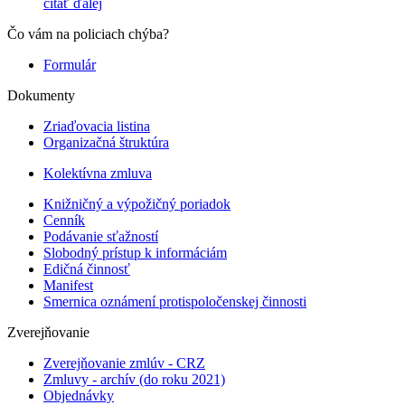
čítať ďalej
Čo vám na policiach chýba?
Formulár
Dokumenty
Zriaďovacia listina
Organizačná štruktúra
Kolektívna zmluva
Knižničný a výpožičný poriadok
Cenník
Podávanie sťažností
Slobodný prístup k informáciám
Edičná činnosť
Manifest
Smernica oznámení protispoločenskej činnosti
Zverejňovanie
Zverejňovanie zmlúv - CRZ
Zmluvy - archív (do roku 2021)
Objednávky