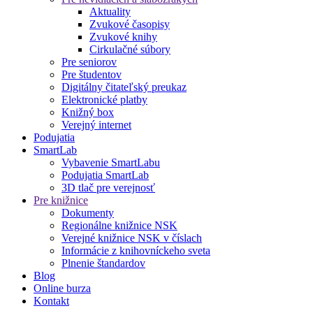
Aktuality
Zvukové časopisy
Zvukové knihy
Cirkulačné súbory
Pre seniorov
Pre študentov
Digitálny čitateľský preukaz
Elektronické platby
Knižný box
Verejný internet
Podujatia
SmartLab
Vybavenie SmartLabu
Podujatia SmartLab
3D tlač pre verejnosť
Pre knižnice
Dokumenty
Regionálne knižnice NSK
Verejné knižnice NSK v číslach
Informácie z knihovníckeho sveta
Plnenie štandardov
Blog
Online burza
Kontakt