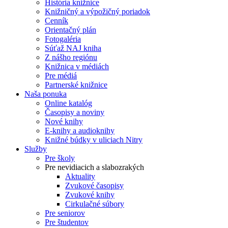
História knižnice
Knižničný a výpožičný poriadok
Cenník
Orientačný plán
Fotogaléria
Súťaž NAJ kniha
Z nášho regiónu
Knižnica v médiách
Pre médiá
Partnerské knižnice
Naša ponuka
Online katalóg
Časopisy a noviny
Nové knihy
E-knihy a audioknihy
Knižné búdky v uliciach Nitry
Služby
Pre školy
Pre nevidiacich a slabozrakých
Aktuality
Zvukové časopisy
Zvukové knihy
Cirkulačné súbory
Pre seniorov
Pre študentov