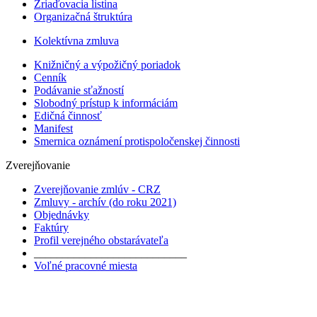
Zriaďovacia listina
Organizačná štruktúra
Kolektívna zmluva
Knižničný a výpožičný poriadok
Cenník
Podávanie sťažností
Slobodný prístup k informáciám
Edičná činnosť
Manifest
Smernica oznámení protispoločenskej činnosti
Zverejňovanie
Zverejňovanie zmlúv - CRZ
Zmluvy - archív (do roku 2021)
Objednávky
Faktúry
Profil verejného obstarávateľa
___________________________
Voľné pracovné miesta