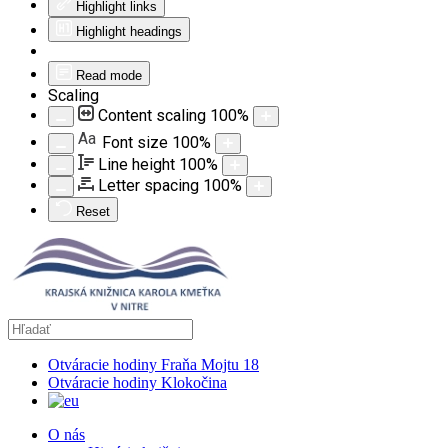
Highlight links
Highlight headings
Read mode
Scaling
Content scaling
100
%
Aa
Font size
100
%
Line height
100
%
Letter spacing
100
%
Reset
Otváracie hodiny Fraňa Mojtu 18
Otváracie hodiny Klokočina
O nás