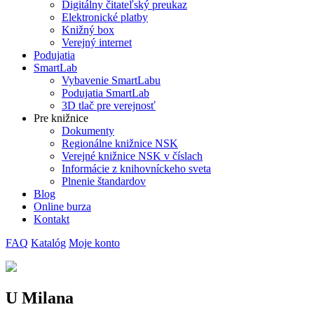
Digitálny čitateľský preukaz
Elektronické platby
Knižný box
Verejný internet
Podujatia
SmartLab
Vybavenie SmartLabu
Podujatia SmartLab
3D tlač pre verejnosť
Pre knižnice
Dokumenty
Regionálne knižnice NSK
Verejné knižnice NSK v číslach
Informácie z knihovníckeho sveta
Plnenie štandardov
Blog
Online burza
Kontakt
FAQ
Katalóg
Moje konto
U Milana