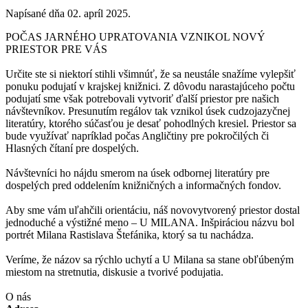
Napísané dňa
02. apríl 2025
.
POČAS JARNÉHO UPRATOVANIA VZNIKOL NOVÝ
PRIESTOR PRE VÁS
Určite ste si niektorí stihli všimnúť, že sa neustále snažíme vylepšiť
ponuku podujatí v krajskej knižnici. Z dôvodu narastajúceho počtu
podujatí sme však potrebovali vytvoriť ďalší priestor pre našich
návštevníkov.
Presunutím regálov tak vznikol úsek cudzojazyčnej
literatúry, ktorého súčasťou je desať pohodlných kresiel. Priestor sa
bude využívať napríklad počas Angličtiny pre pokročilých či
Hlasných čítaní pre dospelých.
Návštevníci ho nájdu smerom na úsek odbornej literatúry pre
dospelých pred oddelením knižničných a informačných fondov.
Aby sme vám uľahčili orientáciu, náš novovytvorený priestor dostal
jednoduché a výstižné meno – U MILANA. Inšpiráciou názvu bol
portrét Milana Rastislava Štefánika, ktorý sa tu nachádza.
Veríme, že názov sa rýchlo uchytí a U Milana sa stane obľúbeným
miestom na stretnutia, diskusie a tvorivé podujatia.
O nás