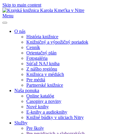
Skip to main content
Menu
O nás
História knižnice
Knižničný a výpožičný poriadok
Cenník
Orientačný plán
Fotogaléria
Súťaž NAJ kniha
Z nášho regiónu
Knižnica v médiách
Pre médiá
Partnerské knižnice
Naša ponuka
Online katalóg
Časopisy a noviny
Nové knihy
E-knihy a audioknihy
Knižné búdky v uliciach Nitry
Služby
Pre školy
Pre nevidiacich a slabozrakých