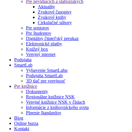
Pre nevidiacich a slabozrakých
Aktuality
Zvukové časopisy
Zvukové knihy
Cirkulačné súbory
Pre seniorov
Pre študentov
Digitálny čitateľský preukaz
Elektronické platby
Knižný box
Verejný internet
Podujatia
SmartLab
Vybavenie SmartLabu
Podujatia SmartLab
3D tlač pre verejnosť
Pre knižnice
Dokumenty
Regionálne knižnice NSK
Verejné knižnice NSK v číslach
Informácie z knihovníckeho sveta
Plnenie štandardov
Blog
Online burza
Kontakt