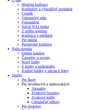
O nás
História knižnice
Knižničný a výpožičný poriadok
Cenník
Orientačný plán
Fotogaléria
Súťaž NAJ kniha
Z nášho regiónu
Knižnica v médiách
Pre médiá
Partnerské knižnice
Naša ponuka
Online katalóg
Časopisy a noviny
Nové knihy
E-knihy a audioknihy
Knižné búdky v uliciach Nitry
Služby
Pre školy
Pre nevidiacich a slabozrakých
Aktuality
Zvukové časopisy
Zvukové knihy
Cirkulačné súbory
Pre seniorov