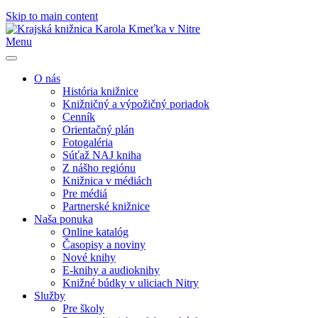
Skip to main content
Menu
O nás
História knižnice
Knižničný a výpožičný poriadok
Cenník
Orientačný plán
Fotogaléria
Súťaž NAJ kniha
Z nášho regiónu
Knižnica v médiách
Pre médiá
Partnerské knižnice
Naša ponuka
Online katalóg
Časopisy a noviny
Nové knihy
E-knihy a audioknihy
Knižné búdky v uliciach Nitry
Služby
Pre školy