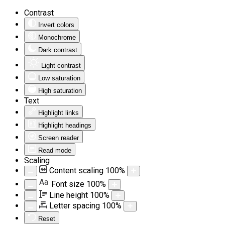
Contrast
Invert colors
Monochrome
Dark contrast
Light contrast
Low saturation
High saturation
Text
Highlight links
Highlight headings
Screen reader
Read mode
Scaling
Content scaling
100
%
Aa
Font size
100
%
Line height
100
%
Letter spacing
100
%
Reset