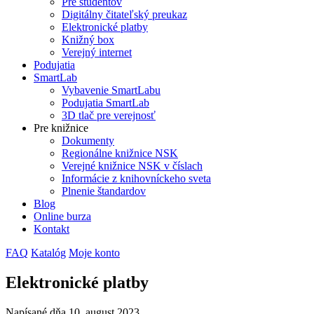
Pre študentov
Digitálny čitateľský preukaz
Elektronické platby
Knižný box
Verejný internet
Podujatia
SmartLab
Vybavenie SmartLabu
Podujatia SmartLab
3D tlač pre verejnosť
Pre knižnice
Dokumenty
Regionálne knižnice NSK
Verejné knižnice NSK v číslach
Informácie z knihovníckeho sveta
Plnenie štandardov
Blog
Online burza
Kontakt
FAQ
Katalóg
Moje konto
Elektronické platby
Napísané dňa
10. august 2023
.