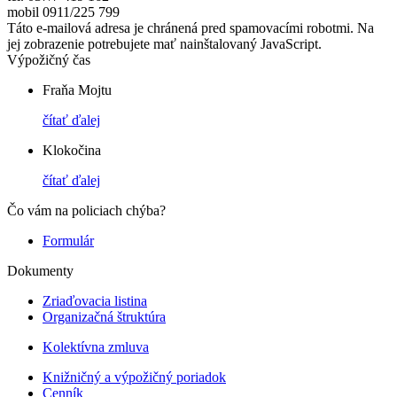
mobil 0911/225 799
Táto e-mailová adresa je chránená pred spamovacími robotmi. Na
jej zobrazenie potrebujete mať nainštalovaný JavaScript.
Výpožičný čas
Fraňa Mojtu
čítať ďalej
Klokočina
čítať ďalej
Čo vám na policiach chýba?
Formulár
Dokumenty
Zriaďovacia listina
Organizačná štruktúra
Kolektívna zmluva
Knižničný a výpožičný poriadok
Cenník