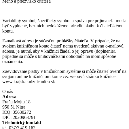
Meno a priezvisko čitateľa
Variabilný symbol, špecifický symbol a správa pre prijímateľa musia
byť vyplnené, bez nich nedokážeme priradiť platbu k čitateľskému
kontu.
E-mailová adresa je súčasťou prihlášky čitateľa. V prípade, že na
svojom knižničnom konte čitateľ nemá uvedenú aktívnu e-mailovú
adresu, je nutné, aby v knižnici žiadal o jej opravu (doplnenie),
prípadne sa môže s knihovníčkami dohodnúť na inom spôsobe
oznámenia.
Zaevidovanie platby v knižničnom systéme si môže čitateľ overiť na
svojom online knižničnom konte cez webovú stránku knižnice
www.krajskakniznicanitra.sk
O nás
Adresa
Fraňa Mojtu 18
950 51 Nitra
IČO: 35630272
DIČ: 2020963791
Telefonický kontakt
tel. 037/7 419 162