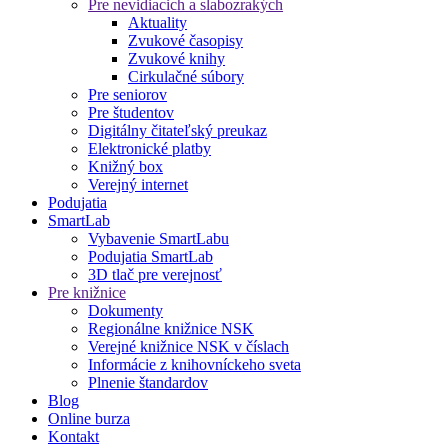
Pre nevidiacich a slabozrakých
Aktuality
Zvukové časopisy
Zvukové knihy
Cirkulačné súbory
Pre seniorov
Pre študentov
Digitálny čitateľský preukaz
Elektronické platby
Knižný box
Verejný internet
Podujatia
SmartLab
Vybavenie SmartLabu
Podujatia SmartLab
3D tlač pre verejnosť
Pre knižnice
Dokumenty
Regionálne knižnice NSK
Verejné knižnice NSK v číslach
Informácie z knihovníckeho sveta
Plnenie štandardov
Blog
Online burza
Kontakt