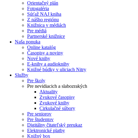
Orientačný plán
Fotogaléria
Súťaž NAJ kniha
Z nášho regiónu
Knižnica v médiách
Pre médiá
Partnerské knižnice
Naša ponuka
Online katalóg
Časopisy a noviny
Nové knihy
E-knihy a audioknihy
Knižné búdky v uliciach Nitry
Služby
Pre školy
Pre nevidiacich a slabozrakých
Aktuality
Zvukové časopisy
Zvukové knihy
Cirkulačné súbory
Pre seniorov
Pre študentov
Digitálny čitateľský preukaz
Elektronické platby
Knižný box