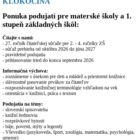
KLOKOČINA
Ponuka podujatí pre materské školy a 1.
stupeň základných škôl:
Čítajte s nami:
- 27. ročník čitateľskej súťaže pre 2. - 4. ročníky ZŠ
- súťaž prebieha od októbra 2026 do júna 2027
- pravidelné podujatia
- prihlasovanie tried do konca septembra 2026
Informačná výchova:
- zoznámenie s úsekom pre deti a mládež a priestormi knižnice
- slávnostné pasovanie prvákov za čitateľov
- rozpoznávanie knižničnej terminológie vzhľadom na vek
- orientácia v knižnici, práca s textom
Podujatia na témy:
- slovenskí spisovatelia
- knižní hrdinovia
- rozprávkové bytosti
- báje, povesti, mýty a legendy
- Vševedko (jazykoveda, šport, zoológia, matematika, psychológia,
umenie)