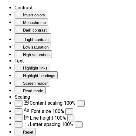
Contrast
Invert colors
Monochrome
Dark contrast
Light contrast
Low saturation
High saturation
Text
Highlight links
Highlight headings
Screen reader
Read mode
Scaling
Content scaling
100
%
Aa
Font size
100
%
Line height
100
%
Letter spacing
100
%
Reset