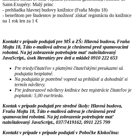
Saint-Exupéry: Malý princ
- prehliadka hlavnej budovy knižnice (Fraňa Mojtu 18)
- benefitom pre študentov je možnosť získať registráciu do knižnice
na 1 rok len za 1 €
Kontakt v prípade podujatí pre MŠ a ZŠ:
Hlavná budova, Fraňa
Mojtu 18,
Táto e-mailová adresa je chránená pred spamovacími
robotmi. Na jej zobrazenie potrebujete mať nainštalovaný
JavaScript.
, úsek literatúry pre deti a mládež 0910 222 653
Pre triedy/čitateľov s platnými čitateľskými preukazmi sú
podujatia bezplatné.
Na podujatia je potrebné vopred sa prihlásiť a dohodnúť si
termín návštevy.
Pre jednorazové návštevy knižnice bez registrácie čitateľov je
poplatok: 5,00 eur/trieda.
Kontak v prípade podujatí pre stredné školy:
Hlavná budova,
Fraňa Mojtu 18,
Táto e-mailová adresa je chránená pred
spamovacími robotmi. Na jej zobrazenie potrebujete mať
nainštalovaný JavaScript.
,
037/7419162, 0911 225 799
Kontakt v prípade v prípade podujatí v
Pobočke Klokočina: