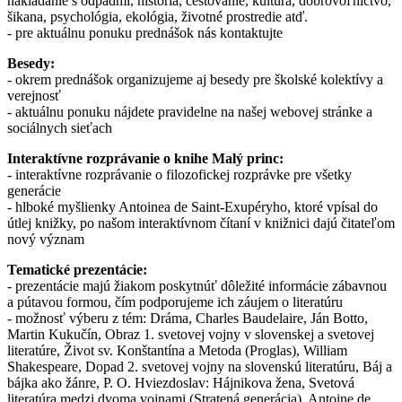
nakladanie s odpadmi, história, cestovanie, kultúra, dobrovoľníctvo,
šikana, psychológia, ekológia, životné prostredie atď.
- pre aktuálnu ponuku prednášok nás kontaktujte
Besedy:
- okrem prednášok organizujeme aj besedy pre školské kolektívy a
verejnosť
- aktuálnu ponuku nájdete pravidelne na našej webovej stránke a
sociálnych sieťach
Interaktívne rozprávanie o knihe Malý princ:
- interaktívne rozprávanie o filozofickej rozprávke pre všetky
generácie
- hlboké myšlienky Antoinea de Saint-Exupéryho, ktoré vpísal do
útlej knižky, po našom interaktívnom čítaní v knižnici dajú čitateľom
nový význam
Tematické prezentácie:
- prezentácie majú žiakom poskytnúť dôležité informácie zábavnou
a pútavou formou, čím podporujeme ich záujem o literatúru
- možnosť výberu z tém: Dráma, Charles Baudelaire, Ján Botto,
Martin Kukučín, Obraz 1. svetovej vojny v slovenskej a svetovej
literatúre, Život sv. Konštantína a Metoda (Proglas), William
Shakespeare, Dopad 2. svetovej vojny na slovenskú literatúru, Báj a
bájka ako žánre, P. O. Hviezdoslav: Hájnikova žena, Svetová
literatúra medzi dvoma vojnami (Stratená generácia), Antoine de