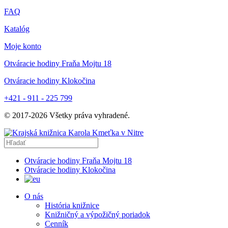
FAQ
Katalóg
Moje konto
Otváracie hodiny Fraňa Mojtu 18
Otváracie hodiny Klokočina
+421 - 911 - 225 799
© 2017-
2026
Všetky práva vyhradené.
Otváracie hodiny Fraňa Mojtu 18
Otváracie hodiny Klokočina
O nás
História knižnice
Knižničný a výpožičný poriadok
Cenník