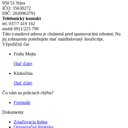
950 51 Nitra
IČO: 35630272
DIČ: 2020963791
Telefonický kontakt
tel. 037/7 419 162
mobil 0911/225 799
Táto e-mailová adresa je chránená pred spamovacími robotmi. Na
jej zobrazenie potrebujete mať nainštalovaný JavaScript.
Výpožičný čas
Fraňa Mojtu
čítať ďalej
Klokočina
čítať ďalej
Čo vám na policiach chýba?
Formulár
Dokumenty
Zriaďovacia listina
Organizačná štruktúra