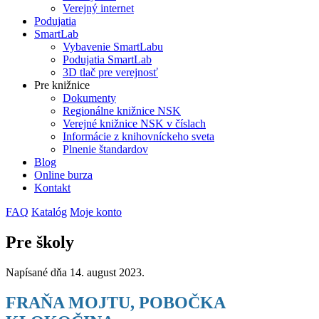
Verejný internet
Podujatia
SmartLab
Vybavenie SmartLabu
Podujatia SmartLab
3D tlač pre verejnosť
Pre knižnice
Dokumenty
Regionálne knižnice NSK
Verejné knižnice NSK v číslach
Informácie z knihovníckeho sveta
Plnenie štandardov
Blog
Online burza
Kontakt
FAQ
Katalóg
Moje konto
Pre školy
Napísané dňa
14. august 2023
.
FRAŇA MOJTU, POBOČKA