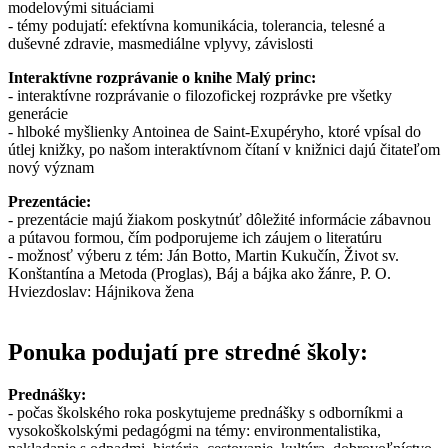
modelovými situáciami
- témy podujatí: efektívna komunikácia, tolerancia, telesné a
duševné zdravie, masmediálne vplyvy, závislosti
Interaktívne rozprávanie o knihe Malý princ:
- interaktívne rozprávanie o filozofickej rozprávke pre všetky
generácie
- hlboké myšlienky Antoinea de Saint-Exupéryho, ktoré vpísal do
útlej knižky, po našom interaktívnom čítaní v knižnici dajú čitateľom
nový význam
Prezentácie:
- prezentácie majú žiakom poskytnúť dôležité informácie zábavnou
a pútavou formou, čím podporujeme ich záujem o literatúru
- možnosť výberu z tém: Ján Botto, Martin Kukučín, Život sv.
Konštantína a Metoda (Proglas), Báj a bájka ako žánre, P. O.
Hviezdoslav: Hájnikova žena
Ponuka podujatí pre stredné školy:
Prednášky:
- počas školského roka poskytujeme prednášky s odborníkmi a
vysokoškolskými pedagógmi na témy: environmentalistika,