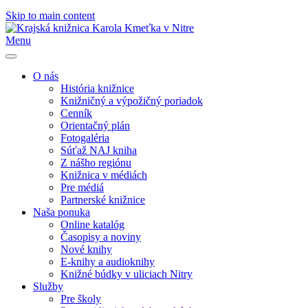
Skip to main content
Menu
O nás
História knižnice
Knižničný a výpožičný poriadok
Cenník
Orientačný plán
Fotogaléria
Súťaž NAJ kniha
Z nášho regiónu
Knižnica v médiách
Pre médiá
Partnerské knižnice
Naša ponuka
Online katalóg
Časopisy a noviny
Nové knihy
E-knihy a audioknihy
Knižné búdky v uliciach Nitry
Služby
Pre školy