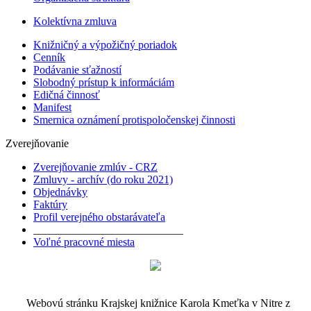
Kolektívna zmluva
Knižničný a výpožičný poriadok
Cenník
Podávanie sťažností
Slobodný prístup k informáciám
Edičná činnosť
Manifest
Smernica oznámení protispoločenskej činnosti
Zverejňovanie
Zverejňovanie zmlúv - CRZ
Zmluvy - archív (do roku 2021)
Objednávky
Faktúry
Profil verejného obstarávateľa
___________________________
Voľné pracovné miesta
Webovú stránku Krajskej knižnice Karola Kmeťka v Nitre z