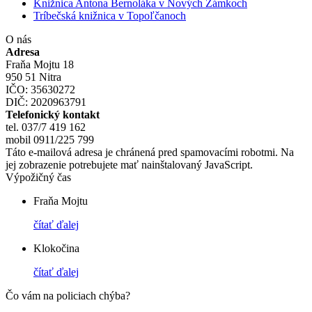
Knižnica Antona Bernoláka v Nových Zámkoch
Tríbečská knižnica v Topoľčanoch
O nás
Adresa
Fraňa Mojtu 18
950 51 Nitra
IČO: 35630272
DIČ: 2020963791
Telefonický kontakt
tel. 037/7 419 162
mobil 0911/225 799
Táto e-mailová adresa je chránená pred spamovacími robotmi. Na
jej zobrazenie potrebujete mať nainštalovaný JavaScript.
Výpožičný čas
Fraňa Mojtu
čítať ďalej
Klokočina
čítať ďalej
Čo vám na policiach chýba?