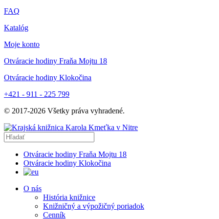
FAQ
Katalóg
Moje konto
Otváracie hodiny Fraňa Mojtu 18
Otváracie hodiny Klokočina
+421 - 911 - 225 799
© 2017-
2026
Všetky práva vyhradené.
Otváracie hodiny Fraňa Mojtu 18
Otváracie hodiny Klokočina
O nás
História knižnice
Knižničný a výpožičný poriadok
Cenník