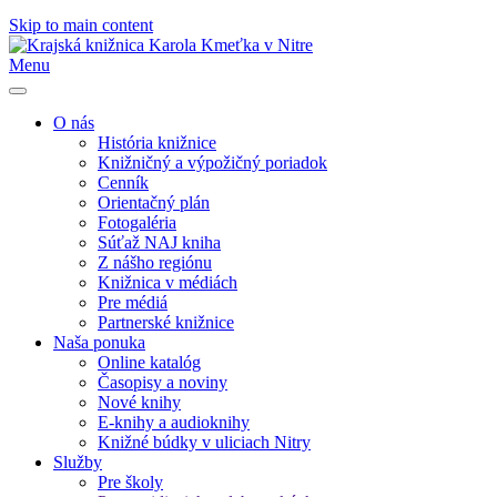
Skip to main content
Menu
O nás
História knižnice
Knižničný a výpožičný poriadok
Cenník
Orientačný plán
Fotogaléria
Súťaž NAJ kniha
Z nášho regiónu
Knižnica v médiách
Pre médiá
Partnerské knižnice
Naša ponuka
Online katalóg
Časopisy a noviny
Nové knihy
E-knihy a audioknihy
Knižné búdky v uliciach Nitry
Služby
Pre školy