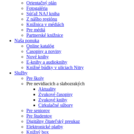
Orientačný plán
Fotogaléria
Súťaž NAJ kniha
Z nášho regiónu
Knižnica v médiách
Pre médiá
Partnerské knižnice
Naša ponuka
Online katalóg
Časopisy a noviny
Nové knihy
E-knihy a audioknihy
Knižné búdky v uliciach Nitry
Služby
Pre školy
Pre nevidiacich a slabozrakých
Aktuality
Zvukové časopisy
Zvukové knihy
Cirkulačné súbory
Pre seniorov
Pre študentov
Digitálny čitateľský preukaz
Elektronické platby
Knižný box