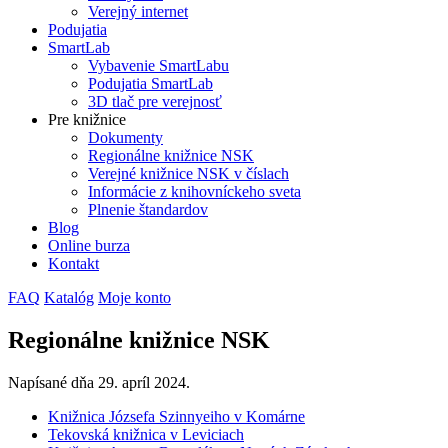
Verejný internet
Podujatia
SmartLab
Vybavenie SmartLabu
Podujatia SmartLab
3D tlač pre verejnosť
Pre knižnice
Dokumenty
Regionálne knižnice NSK
Verejné knižnice NSK v číslach
Informácie z knihovníckeho sveta
Plnenie štandardov
Blog
Online burza
Kontakt
FAQ
Katalóg
Moje konto
Regionálne knižnice NSK
Napísané dňa
29. apríl 2024
.
Knižnica Józsefa Szinnyeiho v Komárne
Tekovská knižnica v Leviciach