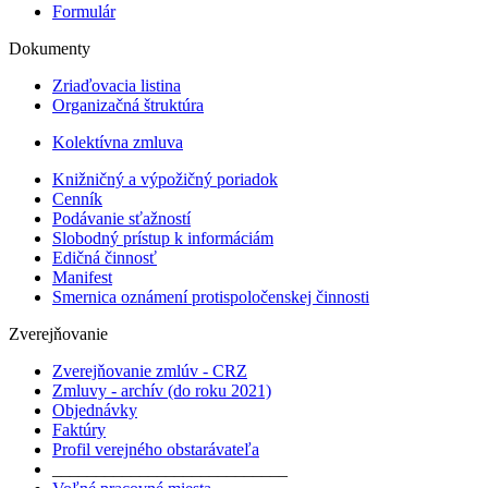
Formulár
Dokumenty
Zriaďovacia listina
Organizačná štruktúra
Kolektívna zmluva
Knižničný a výpožičný poriadok
Cenník
Podávanie sťažností
Slobodný prístup k informáciám
Edičná činnosť
Manifest
Smernica oznámení protispoločenskej činnosti
Zverejňovanie
Zverejňovanie zmlúv - CRZ
Zmluvy - archív (do roku 2021)
Objednávky
Faktúry
Profil verejného obstarávateľa
___________________________