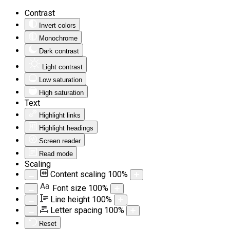
Contrast
Invert colors
Monochrome
Dark contrast
Light contrast
Low saturation
High saturation
Text
Highlight links
Highlight headings
Screen reader
Read mode
Scaling
Content scaling
100
%
Aa
Font size
100
%
Line height
100
%
Letter spacing
100
%
Reset