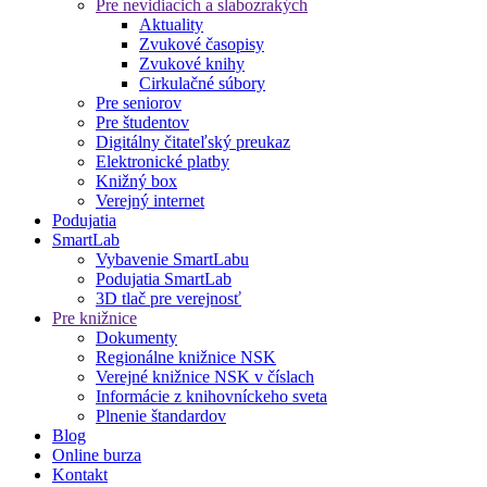
Pre nevidiacich a slabozrakých
Aktuality
Zvukové časopisy
Zvukové knihy
Cirkulačné súbory
Pre seniorov
Pre študentov
Digitálny čitateľský preukaz
Elektronické platby
Knižný box
Verejný internet
Podujatia
SmartLab
Vybavenie SmartLabu
Podujatia SmartLab
3D tlač pre verejnosť
Pre knižnice
Dokumenty
Regionálne knižnice NSK
Verejné knižnice NSK v číslach
Informácie z knihovníckeho sveta
Plnenie štandardov
Blog
Online burza
Kontakt