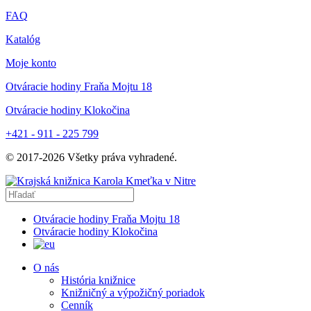
FAQ
Katalóg
Moje konto
Otváracie hodiny Fraňa Mojtu 18
Otváracie hodiny Klokočina
+421 - 911 - 225 799
© 2017-
2026
Všetky práva vyhradené.
Otváracie hodiny Fraňa Mojtu 18
Otváracie hodiny Klokočina
O nás
História knižnice
Knižničný a výpožičný poriadok
Cenník