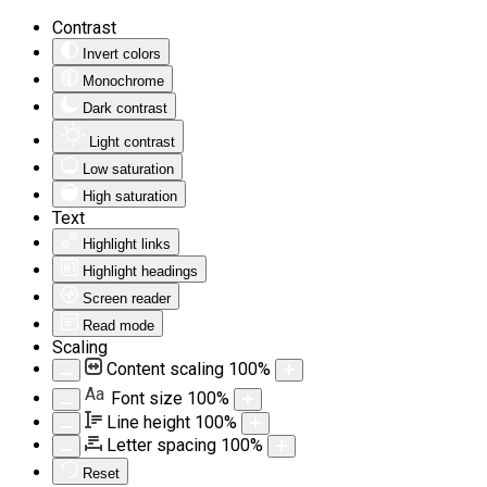
Contrast
Invert colors
Monochrome
Dark contrast
Light contrast
Low saturation
High saturation
Text
Highlight links
Highlight headings
Screen reader
Read mode
Scaling
Content scaling
100
%
Aa
Font size
100
%
Line height
100
%
Letter spacing
100
%
Reset