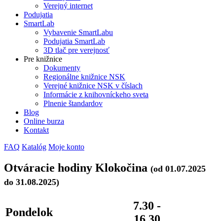
Verejný internet
Podujatia
SmartLab
Vybavenie SmartLabu
Podujatia SmartLab
3D tlač pre verejnosť
Pre knižnice
Dokumenty
Regionálne knižnice NSK
Verejné knižnice NSK v číslach
Informácie z knihovníckeho sveta
Plnenie štandardov
Blog
Online burza
Kontakt
FAQ
Katalóg
Moje konto
Otváracie hodiny Klokočina
(od 01.07.2025
do 31.08.2025)
7.30 -
Pondelok
16.30