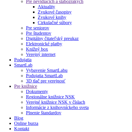
Pre nevidiacich a slabozrakých
Aktuality
Zvukové časopisy
Zvukové knihy
Cirkulačné súbory
Pre seniorov
Pre študentov
Digitálny čitateľský preukaz
Elektronické platby
Knižný box
Verejný internet
Podujatia
SmartLab
Vybavenie SmartLabu
Podujatia SmartLab
3D tlač pre verejnosť
Pre knižnice
Dokumenty
Regionálne knižnice NSK
Verejné knižnice NSK v číslach
Informácie z knihovníckeho sveta
Plnenie štandardov
Blog
Online burza
Kontakt