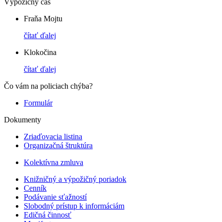
Výpožičný čas
Fraňa Mojtu
čítať ďalej
Klokočina
čítať ďalej
Čo vám na policiach chýba?
Formulár
Dokumenty
Zriaďovacia listina
Organizačná štruktúra
Kolektívna zmluva
Knižničný a výpožičný poriadok
Cenník
Podávanie sťažností
Slobodný prístup k informáciám
Edičná činnosť