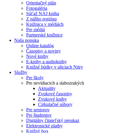
Orientačný plán
Fotogaléria
Súťaž NAJ kniha
Z nášho regiónu
Knižnica v médiách
Pre médiá
Partnerské knižnice
Naša ponuka
Online katalóg
Časopisy a noviny
Nové knihy
E-knihy a audioknihy
Knižné búdky v uliciach Nitry
Služby
Pre školy
Pre nevidiacich a slabozrakých
Aktuality
Zvukové časopisy
Zvukové knihy
Cirkulačné súbory
Pre seniorov
Pre študentov
Digitálny čitateľský preukaz
Elektronické platby
Knižný box