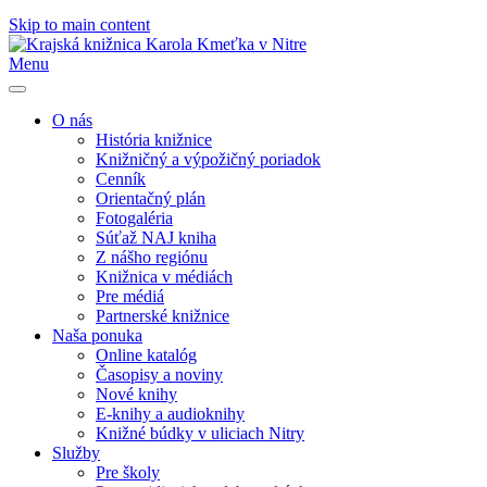
Skip to main content
Menu
O nás
História knižnice
Knižničný a výpožičný poriadok
Cenník
Orientačný plán
Fotogaléria
Súťaž NAJ kniha
Z nášho regiónu
Knižnica v médiách
Pre médiá
Partnerské knižnice
Naša ponuka
Online katalóg
Časopisy a noviny
Nové knihy
E-knihy a audioknihy
Knižné búdky v uliciach Nitry
Služby
Pre školy