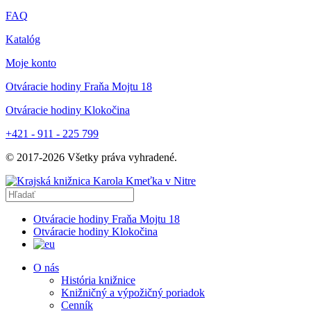
FAQ
Katalóg
Moje konto
Otváracie hodiny Fraňa Mojtu 18
Otváracie hodiny Klokočina
+421 - 911 - 225 799
© 2017-
2026
Všetky práva vyhradené.
Otváracie hodiny Fraňa Mojtu 18
Otváracie hodiny Klokočina
O nás
História knižnice
Knižničný a výpožičný poriadok
Cenník