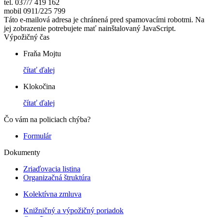
tel. 037/7 419 162
mobil 0911/225 799
Táto e-mailová adresa je chránená pred spamovacími robotmi. Na
jej zobrazenie potrebujete mať nainštalovaný JavaScript.
Výpožičný čas
Fraňa Mojtu
čítať ďalej
Klokočina
čítať ďalej
Čo vám na policiach chýba?
Formulár
Dokumenty
Zriaďovacia listina
Organizačná štruktúra
Kolektívna zmluva
Knižničný a výpožičný poriadok