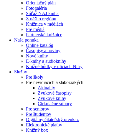
Orientačný plán
Fotogaléria
Súťaž NAJ kniha
Z nášho regiónu
Knižnica v médiách
Pre médiá
Partnerské knižnice
Naša ponuka
Online katalóg
Časopisy a noviny
Nové knihy
E-knihy a audioknihy
Knižné búdky v uliciach Nitry
Služby
Pre školy
Pre nevidiacich a slabozrakých
Aktuality
Zvukové časopisy
Zvukové knihy
Cirkulačné súbory
Pre seniorov
Pre študentov
Digitálny čitateľský preukaz
Elektronické platby
Knižný box