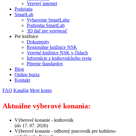
Verejný internet
Podujatia
SmartLab
Vybavenie SmartLabu
Podujatia SmartLab
3D tlač pre verejnosť
Pre knižnice
Dokumenty
Regionálne knižnice NSK
Verejné knižnice NSK v číslach
Informácie z knihovníckeho sveta
Plnenie štandardov
Blog
Online burza
Kontakt
FAQ
Katalóg
Moje konto
Aktuálne výberové konania:
Výberové konanie - knihovník
(do 17. 07. 2026)
Výberové konanie - odborný pracovník pre kultúrno-