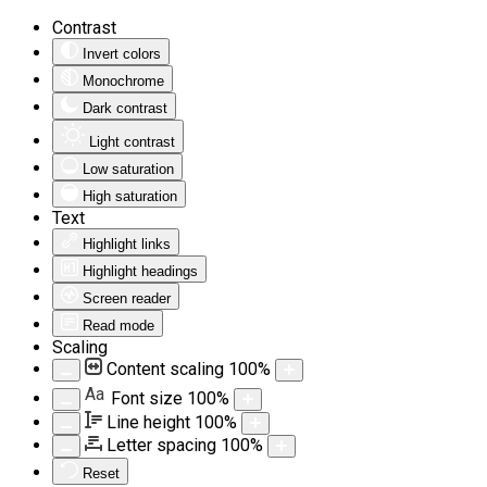
Contrast
Invert colors
Monochrome
Dark contrast
Light contrast
Low saturation
High saturation
Text
Highlight links
Highlight headings
Screen reader
Read mode
Scaling
Content scaling
100
%
Aa
Font size
100
%
Line height
100
%
Letter spacing
100
%
Reset