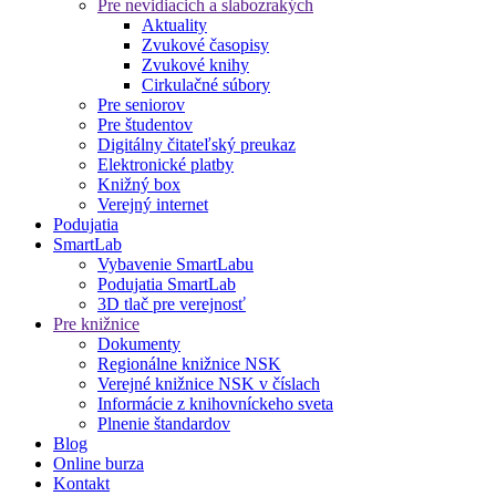
Pre nevidiacich a slabozrakých
Aktuality
Zvukové časopisy
Zvukové knihy
Cirkulačné súbory
Pre seniorov
Pre študentov
Digitálny čitateľský preukaz
Elektronické platby
Knižný box
Verejný internet
Podujatia
SmartLab
Vybavenie SmartLabu
Podujatia SmartLab
3D tlač pre verejnosť
Pre knižnice
Dokumenty
Regionálne knižnice NSK
Verejné knižnice NSK v číslach
Informácie z knihovníckeho sveta
Plnenie štandardov
Blog
Online burza
Kontakt