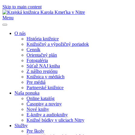
Skip to main content
Menu
O nás
História knižnice
Knižničný a výpožičný poriadok
Cenník
Orientačný plán
Fotogaléria
Súťaž NAJ kniha
Z nášho regiónu
Knižnica v médiách
Pre médiá
Partnerské knižnice
Naša ponuka
Online katalóg
Časopisy a noviny
Nové knihy
E-knihy a audioknihy
Knižné búdky v uliciach Nitry
Služby
Pre školy